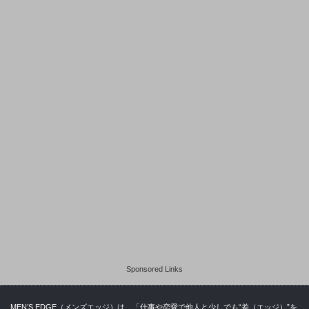
Sponsored Links
MEN’S EDGE（メンズエッジ）は、「仕事や恋愛で他人と少しでも“差（エッジ）”を