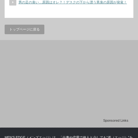
男の足の臭い…原因はオレ？！デスクの下から漂う異臭の原因が発覚！
トップページに戻る
Sponsored Links
MEN’S EDGE（メンズエッジ）は、「仕事や恋愛で他人と少しでも“差（エッジ）”を