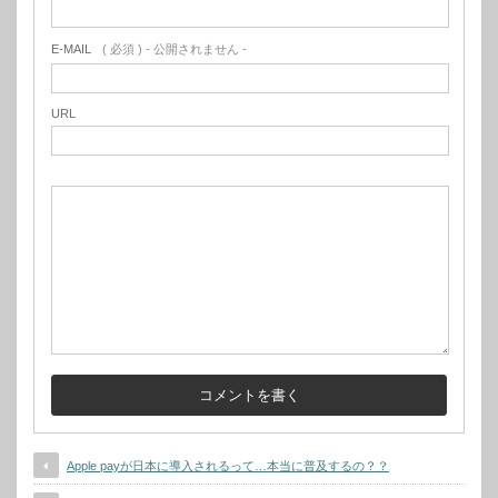
E-MAIL
( 必須 ) - 公開されません -
URL
Apple payが日本に導入されるって…本当に普及するの？？