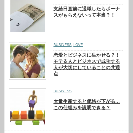
支給日直前に退職したらボーナ
スがもらえないって本当？！
BUSINESS
,
LOVE
恋愛とビジネスに生かせる？！
モテる人とビジネスで成功する
人が大切にしていることの共通
点
BUSINESS
大量生産すると価格が下がる…
この仕組みを説明できる？