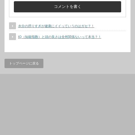
水分の摂りすぎが健康にイイっていうのはガセ？！
IQ（知能指数）と頭の良さは全然関係ないって本当？！
トップページに戻る