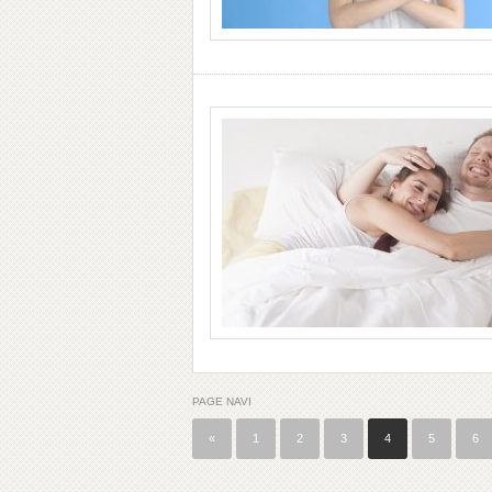
PAGE NAVI
«
1
2
3
4
5
6