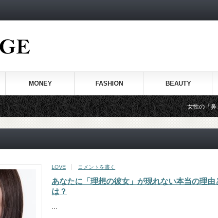
MONEY
FASHION
BEAUTY
女性の「鼻」や「耳」か
LOVE
コメントを書く
あなたに「理想の彼女」が現れない本当の理由
は？
…