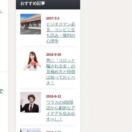
おすすめ記事
」
2017-3-2
ビジネスマン必
見…コンビニ立
ち読み・陳列の
心理学
2016-9-29
男に「コロッと
騙される女」の
見極め方と特徴
は知っておくべ
き！
で
2016-8-12
ワラスの4段階
説から劇的なア
イデアを生み出
すべし！