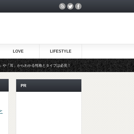
LOVE
LIFESTYLE
らわかる性格とタイプは必見！
風邪で休んだ上司に見舞いのメールは
PR
と