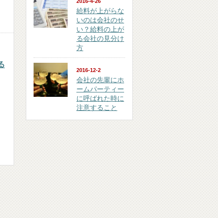
2016-4-26
給料が上がらな
いのは会社のせ
い？給料の上が
る会社の見分け
方
る
2016-12-2
会社の先輩にホ
ームパーティー
に呼ばれた時に
注意すること