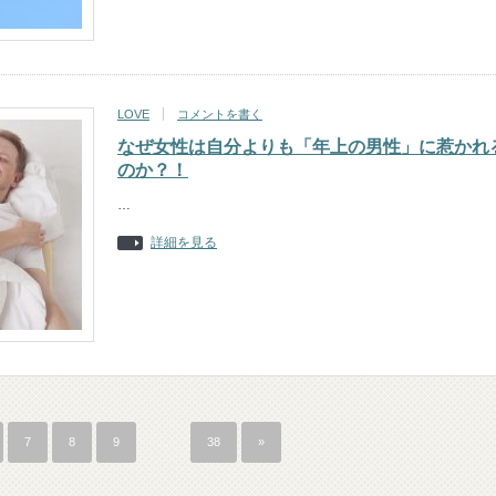
LOVE
コメントを書く
なぜ女性は自分よりも「年上の男性」に惹かれ
のか？！
…
詳細を見る
7
8
9
…
38
»