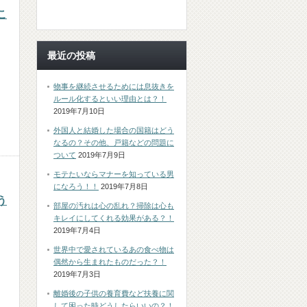
こ
最近の投稿
物事を継続させるためには息抜きを
ルール化するといい理由とは？！
2019年7月10日
外国人と結婚した場合の国籍はどう
なるの？その他、戸籍などの問題に
ついて
2019年7月9日
モテたいならマナーを知っている男
になろう！！
2019年7月8日
う
部屋の汚れは心の乱れ？掃除は心も
キレイにしてくれる効果がある？！
2019年7月4日
世界中で愛されているあの食べ物は
偶然から生まれたものだった？！
2019年7月3日
離婚後の子供の養育費など扶養に関
して困った時どうしたらいいの？！