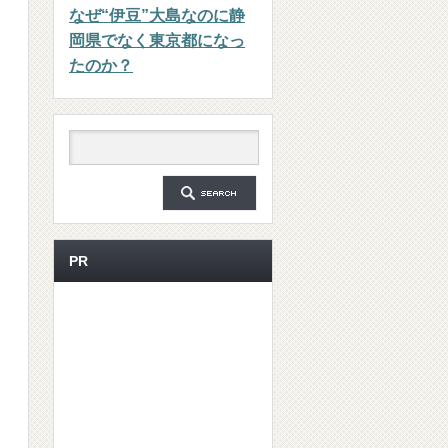
なぜ“伊豆”大島なのに静
岡県でなく東京都になっ
たのか？
PR