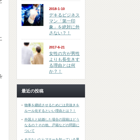
と
2018-1-10
デキるビジネス
マン「第一印
象」を絶対に外
さない？！
こ
2017-6-21
女性の方が男性
よりも長生きす
る理由とは何
か？！
を
最近の投稿
物事を継続させるためには息抜きを
ルール化するといい理由とは？！
外国人と結婚した場合の国籍はどう
なるの？その他、戸籍などの問題に
ついて
モテたいならマナーを知っている男