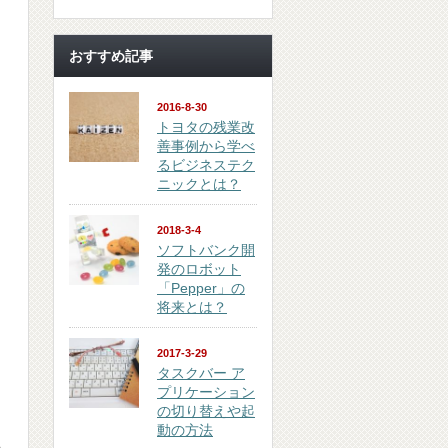
おすすめ記事
2016-8-30
トヨタの残業改
善事例から学べ
るビジネステク
ニックとは？
2018-3-4
ソフトバンク開
発のロボット
「Pepper」の
将来とは？
2017-3-29
タスクバー ア
プリケーション
の切り替えや起
動の方法