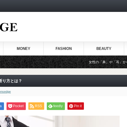
MONEY
FASHION
BEAUTY
女性の「鼻」や「耳」からわかる性格とタ
断り方とは？
nsedge
a
Pocket
RSS
feedly
Pin it