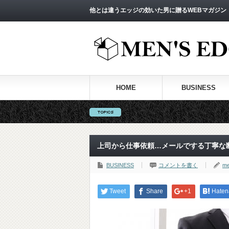
他とは違うエッジの効いた男に贈るWEBマガジン
HOME
BUSINESS
上司から仕事依頼…メールでする丁寧な
BUSINESS
コメントを書く
me
Tweet
Share
+1
Haten