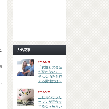
人気記事
こ
2016-9-27
明
「女性との会話
が続かない」…
そんな悩みを抱
える男性には？
し
2016-3-26
正社員のサラリ
ーマンが貯金を
するなら毎月い