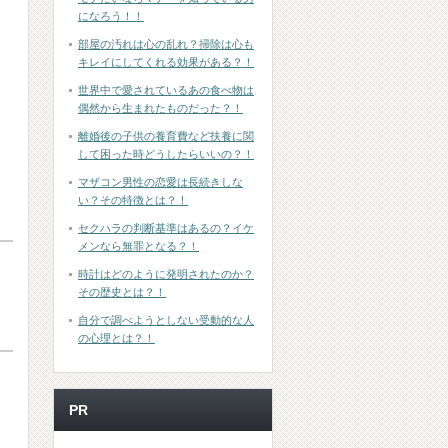
になろう！！
部屋の汚れは心の乱れ？掃除は心も
キレイにしてくれる効果がある？！
世界中で愛されているあの食べ物は
偶然から生まれたものだった？！
離婚後の子供の養育費など扶養に関
して困った時どうしたらいいの？！
マザコン男性の恋愛は長続きしな
い？その特徴とは？！
セクハラの判断基準はあるの？イケ
メンなら無罪となる？！
時計はどのように発明されたのか？
その歴史とは？！
自分で調べようとしない受動的な人
の心理とは？！
PR