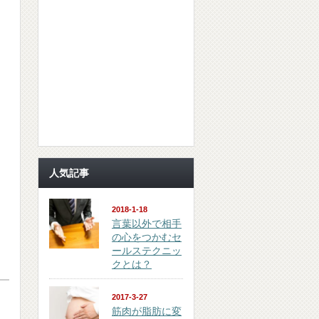
人気記事
2018-1-18
言葉以外で相手
の心をつかむセ
ールステクニッ
クとは？
2017-3-27
筋肉が脂肪に変