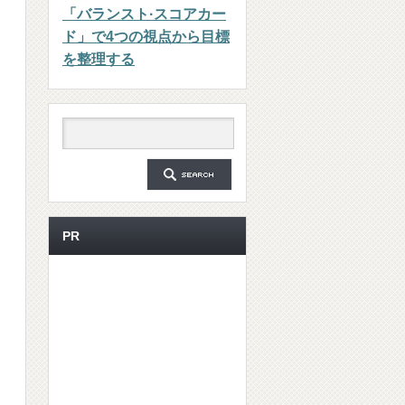
「バランスト·スコアカー
ド」で4つの視点から目標
を整理する
PR