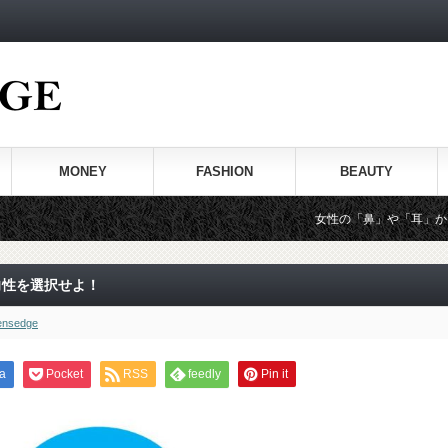
MONEY
FASHION
BEAUTY
女性の「鼻」や「耳」からわかる性格
向性を選択せよ！
nsedge
a
Pocket
RSS
feedly
Pin it