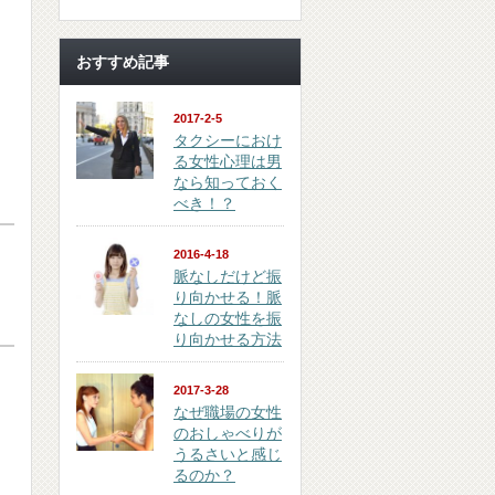
おすすめ記事
2017-2-5
タクシーにおけ
る女性心理は男
なら知っておく
べき！？
2016-4-18
脈なしだけど振
り向かせる！脈
なしの女性を振
り向かせる方法
2017-3-28
なぜ職場の女性
のおしゃべりが
うるさいと感じ
るのか？