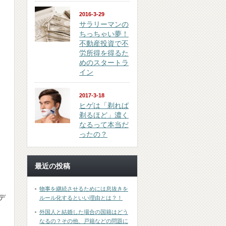
2016-3-29
サラリーマンの
ちっちゃい夢！
不動産投資で不
労所得を得るた
めのスタートラ
イン
2017-3-18
ヒゲは「剃れば
剃るほど」濃く
なるって本当だ
ったの？
最近の投稿
物事を継続させるためには息抜きを
デ
ルール化するといい理由とは？！
外国人と結婚した場合の国籍はどう
なるの？その他、戸籍などの問題に