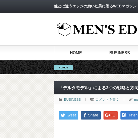
他とは違うエッジの効いた男に贈るWEBマガジン
HOME
BUSINESS
「デルタモデル」による3つの戦略と方
BUSINESS
コメントを書く
me
Tweet
Share
+1
Haten