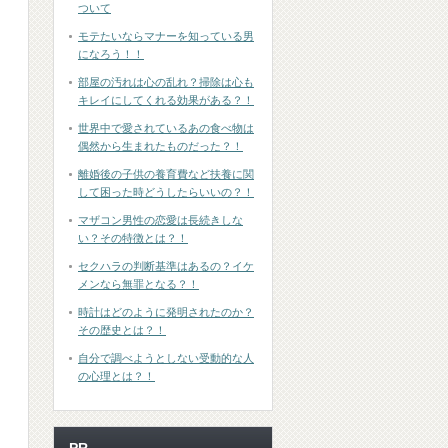
ついて
モテたいならマナーを知っている男
になろう！！
部屋の汚れは心の乱れ？掃除は心も
キレイにしてくれる効果がある？！
世界中で愛されているあの食べ物は
偶然から生まれたものだった？！
離婚後の子供の養育費など扶養に関
して困った時どうしたらいいの？！
マザコン男性の恋愛は長続きしな
い？その特徴とは？！
セクハラの判断基準はあるの？イケ
メンなら無罪となる？！
時計はどのように発明されたのか？
その歴史とは？！
自分で調べようとしない受動的な人
の心理とは？！