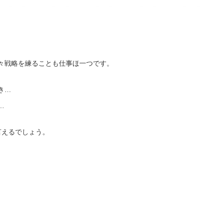
々戦略を練ることも仕事ほ一つです。
き…
…
言えるでしょう。