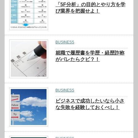
「5F分析」の目的とやり方を学
び業界を把握せよ！
BUSINESS
就職で履歴書を学歴・経歴詐称
がバレたらクビ？！
BUSINESS
ビジネスで成功したいなら小さ
な失敗を経験しておくべし！