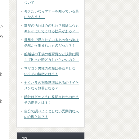
ついて
モテたいならマナーを知っている男
になろう！！
い
部屋の汚れは心の乱れ？掃除は心も
キレイにしてくれる効果がある？！
の
世界中で愛されているあの食べ物は
偶然から生まれたものだった？！
離婚後の子供の養育費など扶養に関
して困った時どうしたらいいの？！
マザコン男性の恋愛は長続きしな
る
い？その特徴とは？！
セクハラの判断基準はあるの？イケ
メンなら無罪となる？！
時計はどのように発明されたのか？
る
その歴史とは？！
自分で調べようとしない受動的な人
の心理とは？！