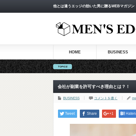
他とは違うエッジの効いた男に贈るWEBマガジン
HOME
BUSINESS
会社が副業を許可すべき理由とは？！
BUSINESS
コメントを書く
me
Tweet
Share
+1
Haten