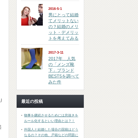
2016-5-1
男にとって結婚
てメリットない
の？結婚のメリ
ット・デメリッ
トを考えてみる
2017-3-11
2017年…人気
の「メンズ靴
下」ブランド
BEST5を調べて
みた件
り
最近の投稿
物事を継続させるためには息抜きを
ルール化するといい理由とは？！
起
外国人と結婚した場合の国籍はどう
なるの？その他、戸籍などの問題に