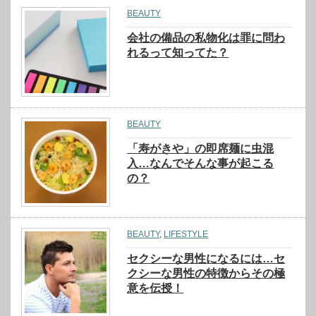
BEAUTY
会社の備品の私物化は罪に問わ
れるって知ってた？
BEAUTY
「寿がきや」の即席麺に虫混
入…なんでそんな事が起こる
の？
BEAUTY
,
LIFESTYLE
セクシーな男性になるには…セ
クシーな男性の特徴からその極
意を伝授！