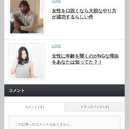
LOVE
女性を口説くなら大胆なやり方
が成功するらしい件
LOVE
女性に年齢を聞くのがNGな理由
をあなたは知ってた？！
コメント
コメント ( 0 )
トラックバック ( 0 )
この記事へのコメントはありません。