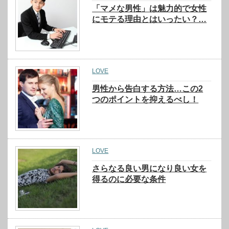
「マメな男性」は魅力的で女性
にモテる理由とはいったい？…
LOVE
男性から告白する方法…この2
つのポイントを抑えるべし！
LOVE
さらなる良い男になり良い女を
得るのに必要な条件