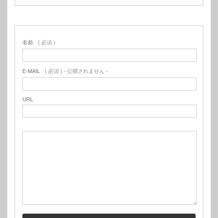
名前
( 必須 )
E-MAIL
( 必須 ) - 公開されません -
URL