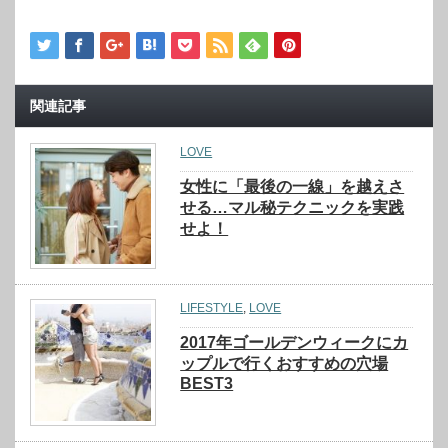
関連記事
LOVE
女性に「最後の一線」を越えさ
せる…マル秘テクニックを実践
せよ！
LIFESTYLE
,
LOVE
2017年ゴールデンウィークにカ
ップルで行くおすすめの穴場
BEST3