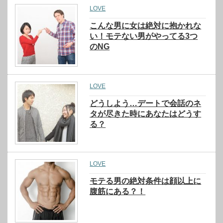
LOVE
こんな男に女は絶対に抱かれな
い！モテない男がやってる3つ
のNG
LOVE
どうしよう…デートで会話のネ
タが尽きた時にあなたはどうす
る？
LOVE
モテる男の絶対条件は顔以上に
腹筋にある？！