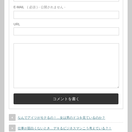
E-MAIL
( 必須 ) - 公開されません -
URL
なんでアイツがモテるの！…女は男のドコを見ているのか？
仕事が面白くないとき…デキるビジネスマンこう考えている？！