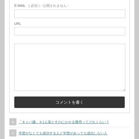
E-MAIL
( 必須 ) - 公開されません -
URL
「キャバ嬢」を1人落とすのにかかる費用ってどれくらい？
学歴がなくても成功する人と学歴があっても成功しない人