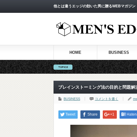
他とは違うエッジの効いた男に贈るWEBマガジン
HOME
BUSINESS
ブレインストーミング法の目的と問題解
BUSINESS
コメントを書く
me
Tweet
Share
+1
Haten