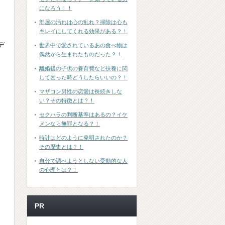
になろう！！
部屋の汚れは心の乱れ？掃除は心も
キレイにしてくれる効果がある？！
デ
世界中で愛されているあの食べ物は
偶然から生まれたものだった？！
離婚後の子供の養育費など扶養に関
して困った時どうしたらいいの？！
マザコン男性の恋愛は長続きしな
い？その特徴とは？！
セクハラの判断基準はあるの？イケ
メンなら無罪となる？！
時計はどのように発明されたのか？
その歴史とは？！
自分で調べようとしない受動的な人
の心理とは？！
PR