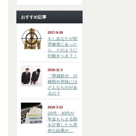
おすすめ記事
2017-8-28
もしあなたが犯
罪被害にあった
ら…どのように
行動すべき？！
2016-11-3
「懲戒処分」の
種類や意味には
どんなものがあ
るの？
2016-3-22
20代・30代が
年金もらえる額
を計算したら意
外な結果が…