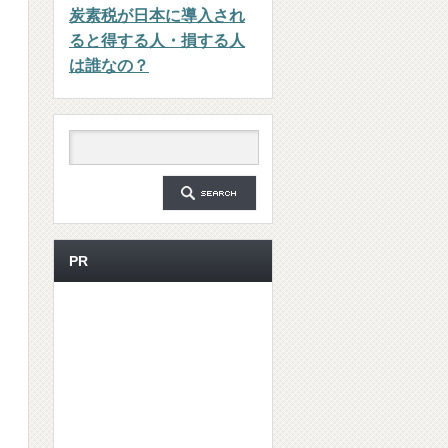
炭素税が日本に導入され
ると得する人・損する人
は誰なの？
PR