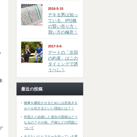
2016-5-15
デキる男は知っ
ている…IPO株
の賢い売り方・
買い方の極意！
2017-5-6
デートの「次回
ア
の約束」はこの
タイミングで誘
うべし！
本
最近の投稿
物事を継続させるためには息抜きを
ルール化するといい理由とは？！
外国人と結婚した場合の国籍はどう
なるの？その他、戸籍などの問題に
が
ついて
モテたいならマナーを知っている男