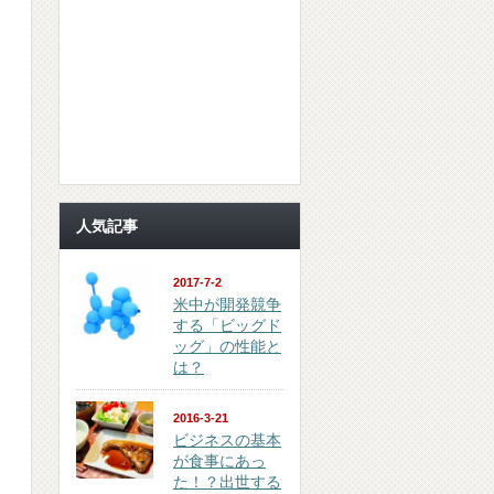
人気記事
2017-7-2
米中が開発競争
する「ビッグド
ッグ」の性能と
は？
2016-3-21
ビジネスの基本
が食事にあっ
た！？出世する