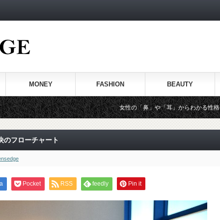
MONEY
FASHION
BEAUTY
女性の「鼻」や「耳」からわかる性格とタイプは必見！
決のフローチャート
nsedge
a
Pocket
RSS
feedly
Pin it