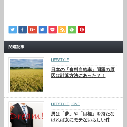
関連記事
LIFESTYLE
日本の「食料自給率」問題の原
因は計算方法にあった？！
LIFESTYLE
,
LOVE
男は「夢」や「目標」を持たな
ければ女にモテないらしい件