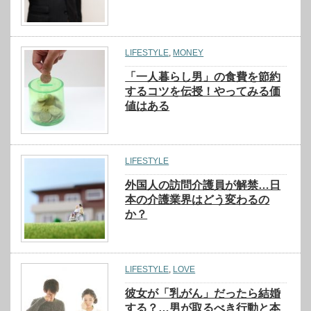
LIFESTYLE
,
MONEY
「一人暮らし男」の食費を節約
するコツを伝授！やってみる価
値はある
LIFESTYLE
外国人の訪問介護員が解禁…日
本の介護業界はどう変わるの
か？
LIFESTYLE
,
LOVE
彼女が「乳がん」だったら結婚
する？…男が取るべき行動と本