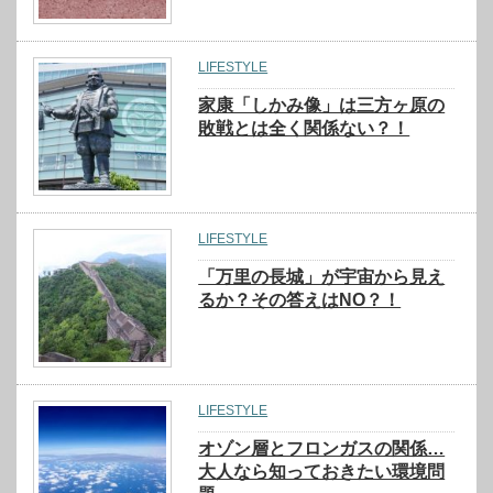
LIFESTYLE
家康「しかみ像」は三方ヶ原の
敗戦とは全く関係ない？！
LIFESTYLE
「万里の長城」が宇宙から見え
るか？その答えはNO？！
LIFESTYLE
オゾン層とフロンガスの関係…
大人なら知っておきたい環境問