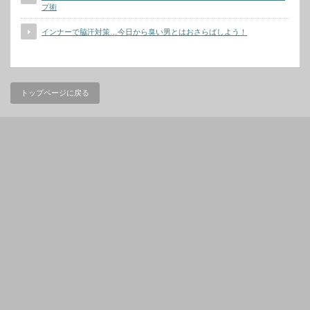
プ術
インナーで脇汗対策…今日から臭い男とはおさらばしよう！
トップページに戻る