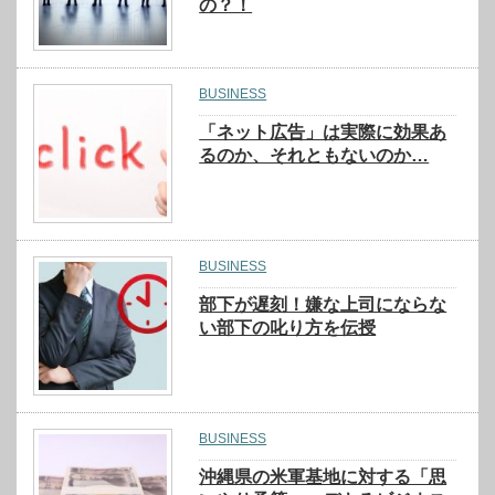
の？！
BUSINESS
「ネット広告」は実際に効果あ
るのか、それともないのか…
BUSINESS
部下が遅刻！嫌な上司にならな
い部下の叱り方を伝授
BUSINESS
沖縄県の米軍基地に対する「思