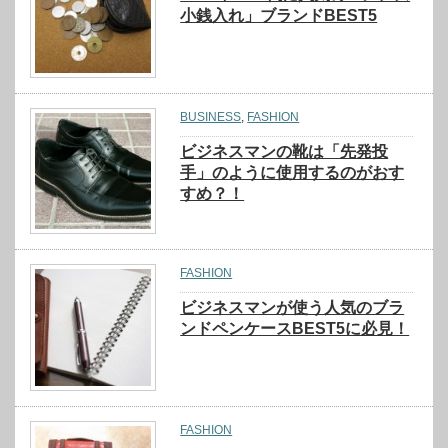
小銭入れ」ブランドBEST5
BUSINESS
,
FASHION
ビジネスマンの靴は「先発投
手」のように使用するのがおす
すめ？！
FASHION
ビジネスマンが使う人気のブラ
ンドペンケースBEST5に必見！
FASHION