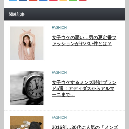
関連記事
FASHION
女子ウケの悪い…男の夏定番フ
ァッションがヤバい件とは？
FASHION
女子ウケするメンズ時計ブラン
ド5選！アディダスからアルマ
ーニまで…
FASHION
2016年…30代に人気の「メンズ