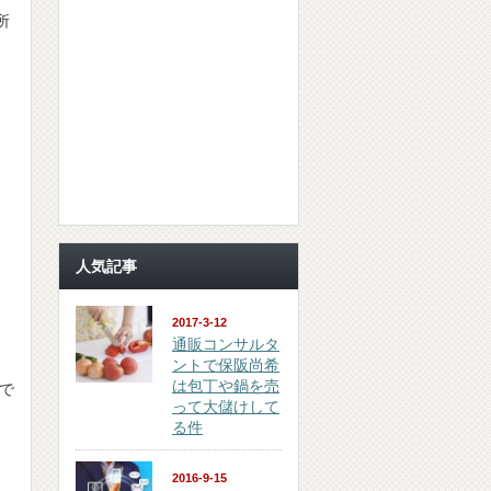
所
人気記事
2017-3-12
通販コンサルタ
ントで保阪尚希
は包丁や鍋を売
で
って大儲けして
る件
2016-9-15