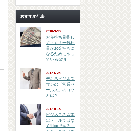
おすすめ記事
2016-3-30
お金持ち目指し
てます！一般社
員がお金持ちに
なるためにやっ
ている習慣
2017-5-24
デキるビジネス
マンの「営業セ
ールス」のコツ
とは？
2017-9-18
ビジネスの基本
はメールではな
く対面であるこ