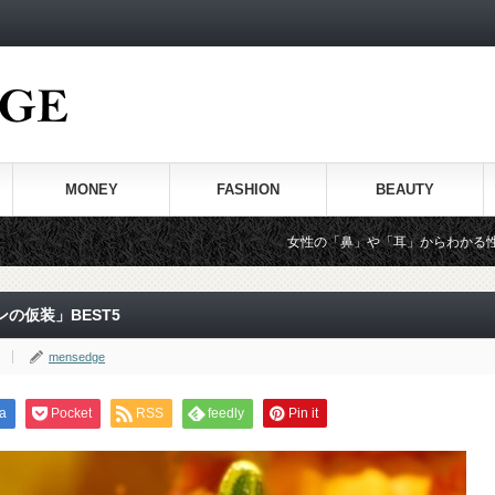
MONEY
FASHION
BEAUTY
女性の「鼻」や「耳」からわかる性格とタイプは必
の仮装」BEST5
mensedge
a
Pocket
RSS
feedly
Pin it