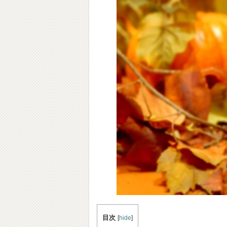
目次
[
hide
]