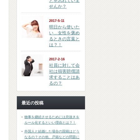
とを忘れていま
せんか？
2017-5-11
明日から使いた
い…女性を褒め
るときの言葉と
は？！
2017-2-16
社員に対して会
社は損害賠償請
求することはあ
るの？
最近の投稿
物事を継続させるためには息抜きを
ルール化するといい理由とは？！
外国人と結婚した場合の国籍はどう
なるの？その他、戸籍などの問題に