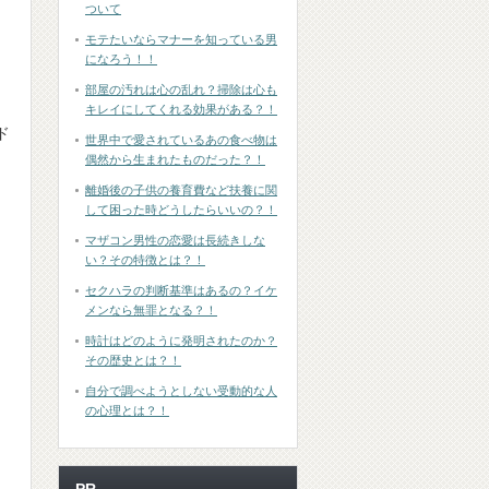
ついて
モテたいならマナーを知っている男
になろう！！
部屋の汚れは心の乱れ？掃除は心も
。
キレイにしてくれる効果がある？！
ド
世界中で愛されているあの食べ物は
偶然から生まれたものだった？！
離婚後の子供の養育費など扶養に関
して困った時どうしたらいいの？！
マザコン男性の恋愛は長続きしな
い？その特徴とは？！
セクハラの判断基準はあるの？イケ
メンなら無罪となる？！
時計はどのように発明されたのか？
その歴史とは？！
自分で調べようとしない受動的な人
の心理とは？！