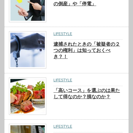
の倒産」や「停電」
LIFESTYLE
逮捕されたときの「被疑者の２
つの権利」は知っておくべ
き？！
LIFESTYLE
「高いコース」を選ぶのは果た
して得なのか？損なのか？
LIFESTYLE