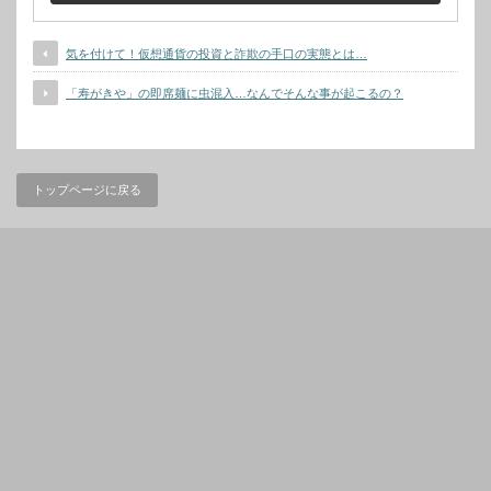
気を付けて！仮想通貨の投資と詐欺の手口の実態とは…
「寿がきや」の即席麺に虫混入…なんでそんな事が起こるの？
トップページに戻る