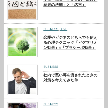
結果の法則」と「名言」
BUSINESS
,
LOVE
恋愛やビジネスどちらでも使え
る心理テクニック「ピグマリオ
ン効果」×「プラシーボ効果」
BUSINESS
社内で悪い噂を流されたときの
対策を考えてみた件
BUSINESS