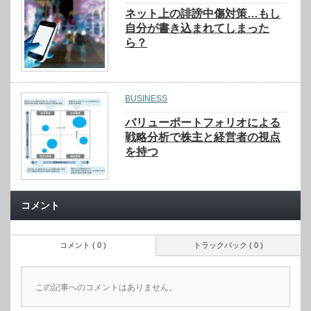
ネット上の誹謗中傷対策…もし
自分が書き込まれてしまった
ら？
BUSINESS
バリューポートフォリオによる
戦略分析で株主と経営者の視点
を持つ
コメント
コメント ( 0 )
トラックバック ( 0 )
この記事へのコメントはありません。