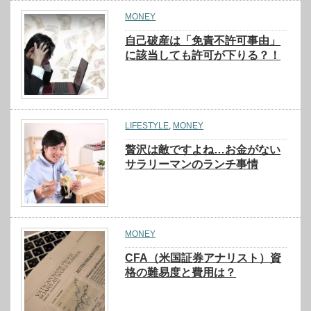
MONEY
自己破産は「免責不許可事由」
に該当しても許可が下りる？！
LIFESTYLE
,
MONEY
贅沢は敵ですよね…お金がない
サラリーマンのランチ事情
MONEY
CFA（米国証券アナリスト）資
格の難易度と費用は？