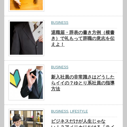
BUSINESS
退職届・辞表の書き方例（横書
き）で礼もって辞職の意志を伝
えよ！
BUSINESS
新入社員の非常識さはどうした
らイイの？ゆとり系社員の指導
方法
BUSINESS
,
LIFESTYLE
ビジネスだけが人生じゃな