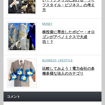
い！？アメリカにおける「ライ
フスタイル・ビジネス」の考え
方
MONEY
株投資に専念したボビー・オロ
ゴンがアベノミクスで大成
功！？
BUSINESS
,
LIFESTYLE
比較してみよう！電力会社の多
種多様な法人のカテゴリ
コメント