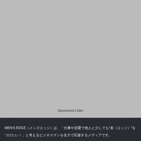
Sponsored Links
MEN’S EDGE（メンズエッジ）は、「仕事や恋愛で他人と少しでも“差（エッジ）”を
つけたい！」と考えるビジネスマンを全力で応援するメディアです。