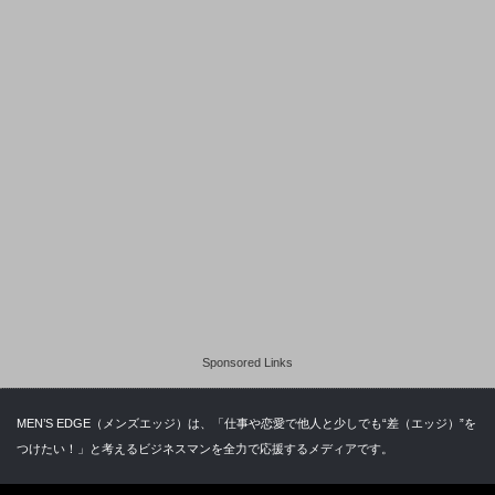
Sponsored Links
MEN’S EDGE（メンズエッジ）は、「仕事や恋愛で他人と少しでも“差（エッジ）”を
つけたい！」と考えるビジネスマンを全力で応援するメディアです。