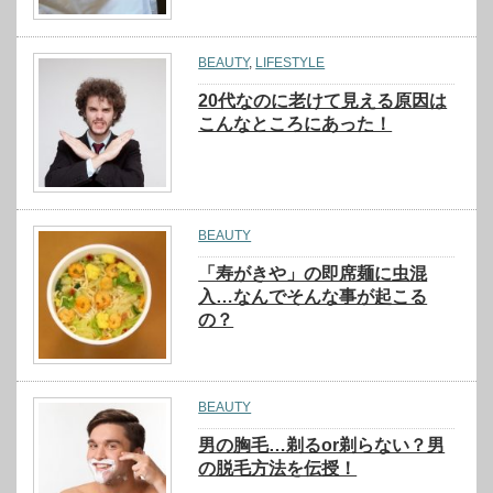
BEAUTY
,
LIFESTYLE
20代なのに老けて見える原因は
こんなところにあった！
BEAUTY
「寿がきや」の即席麺に虫混
入…なんでそんな事が起こる
の？
BEAUTY
男の胸毛…剃るor剃らない？男
の脱毛方法を伝授！