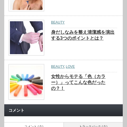
BEAUTY
身だしなみを整え清潔感を演出
する3つのポイントとは？
BEAUTY
,
LOVE
女性からモテる「色（カラ
ー）」ってこんな色だった
の？！
コメント
コメント ( 0 )
トラックバック ( 0 )