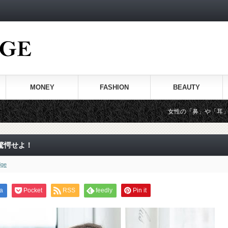
MONEY
FASHION
BEAUTY
女性の「鼻」や「耳」からわかる性
驚愕せよ！
dge
a
Pocket
RSS
feedly
Pin it