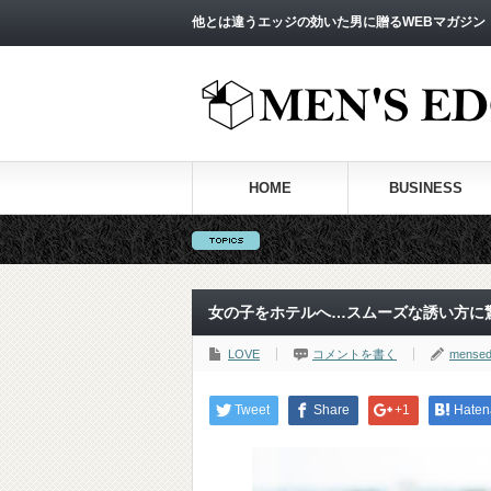
他とは違うエッジの効いた男に贈るWEBマガジン
HOME
BUSINESS
女の子をホテルへ…スムーズな誘い方に
LOVE
コメントを書く
mense
Tweet
Share
+1
Haten