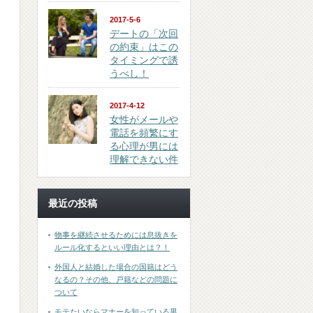
2017-5-6
デートの「次回
の約束」はこの
タイミングで誘
うべし！
2017-4-12
女性がメールや
電話を頻繁にす
る心理が男には
理解できない件
最近の投稿
物事を継続させるためには息抜きを
ルール化するといい理由とは？！
外国人と結婚した場合の国籍はどう
なるの？その他、戸籍などの問題に
ついて
モテたいならマナーを知っている男