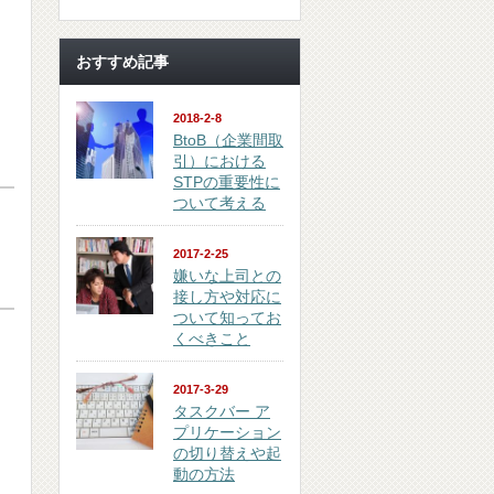
おすすめ記事
2018-2-8
BtoB（企業間取
引）における
STPの重要性に
ついて考える
2017-2-25
嫌いな上司との
接し方や対応に
ついて知ってお
くべきこと
2017-3-29
タスクバー ア
プリケーション
の切り替えや起
動の方法