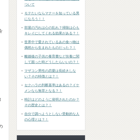
ついて
モテたいならマナーを知っている男
になろう！！
部屋の汚れは心の乱れ？掃除は心も
を
キレイにしてくれる効果がある？！
世界中で愛されているあの食べ物は
偶然から生まれたものだった？！
」
離婚後の子供の養育費など扶養に関
して困った時どうしたらいいの？！
マザコン男性の恋愛は長続きしな
い？その特徴とは？！
セクハラの判断基準はあるの？イケ
、
メンなら無罪となる？！
始
時計はどのように発明されたのか？
その歴史とは？！
自分で調べようとしない受動的な人
の心理とは？！
の