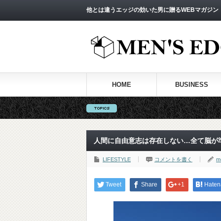
他とは違うエッジの効いた男に贈るWEBマガジン
HOME
BUSINESS
人間に自由意志は存在しない…全て脳が
LIFESTYLE
コメントを書く
m
Tweet
Share
+1
Haten