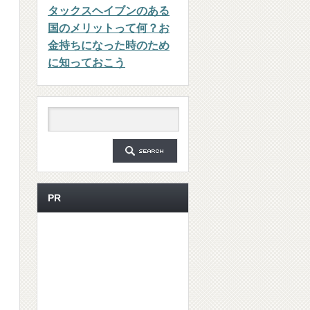
タックスヘイブンのある
国のメリットって何？お
金持ちになった時のため
に知っておこう
PR