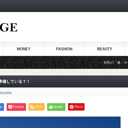
MONEY
FASHION
BEAUTY
女性の「鼻」や「耳」からわかる
準備している？！
ensedge
a
Pocket
RSS
feedly
Pin it